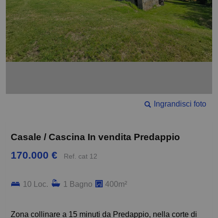
Ingrandisci foto
Casale / Cascina In vendita Predappio
170.000 €
Ref. cat 12
10 Loc.
1 Bagno
400m²
Zona collinare a 15 minuti da Predappio, nella corte di