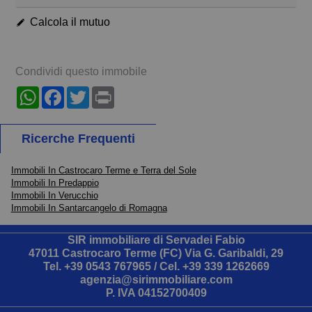
Calcola il mutuo
Condividi questo immobile
WhatsApp
Facebook
Twitter
Print
Ricerche Frequenti
Immobili In Castrocaro Terme e Terra del Sole
Immobili In Predappio
Immobili In Verucchio
Immobili In Santarcangelo di Romagna
SIR immobiliare di Servadei Fabio
47011 Castrocaro Terme (FC) Via G. Garibaldi, 29
Tel.
+39 0543 767965
/ Cel.
+39 339 1262669
agenzia@sirimmobiliare.com
P. IVA 04152700409