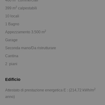
400 m
commerciali
2
399 m
calpestabili
10 locali
1 Bagno
2
Appezzamento 3.500 m
Garage
Seconda mano/Da ristrutturare
Cantina
2 piani
Edificio
2
Attestato di prestazione energetica E : (214,72 kWh/m
anno)