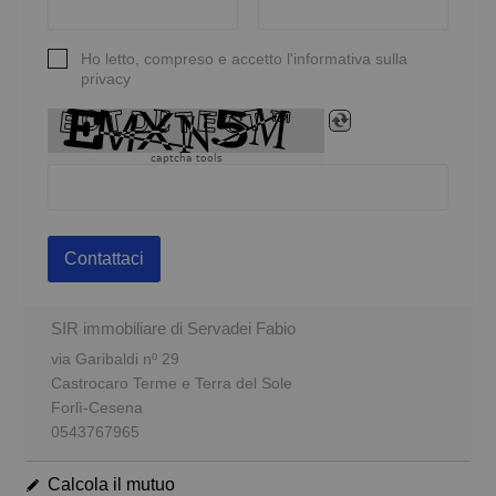
Ho letto, compreso e accetto l'informativa sulla
privacy
captcha tools
Contattaci
SIR immobiliare di Servadei Fabio
via Garibaldi nº 29
Castrocaro Terme e Terra del Sole
Forlì-Cesena
0543767965
Calcola il mutuo