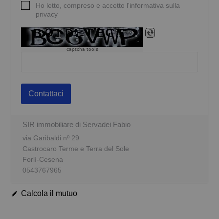
Ho letto, compreso e accetto l'informativa sulla
privacy
captcha tools
Contattaci
SIR immobiliare di Servadei Fabio
via Garibaldi nº 29
Castrocaro Terme e Terra del Sole
Forlì-Cesena
0543767965
Calcola il mutuo