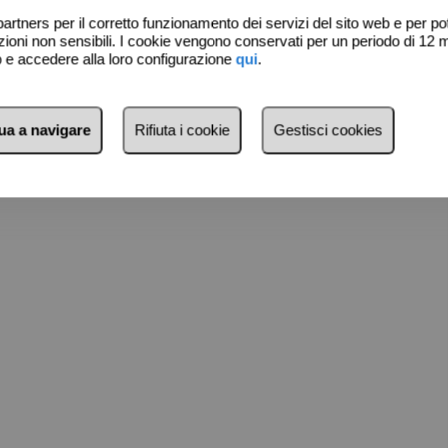
artners per il corretto funzionamento dei servizi del sito web e per pote
 pianeggiante
ni non sensibili. I cookie vengono conservati per un periodo di 12 m
Verucchio.
eb e accedere alla loro configurazione
qui
.
Vigneti,
ratto
nua a navigare
Rifiuta i cookie
Gestisci cookies