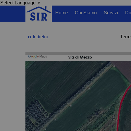
Select Language
▼
Home
Chi Siamo
Servizi
Do
Indietro
Terre