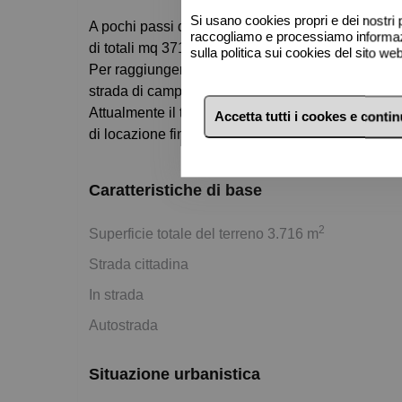
Si usano cookies propri e dei nostri p
A pochi passi dal centro abitato, terreno agricolo
raccogliamo e processiamo informazio
di totali mq 3716, situato in via di Mezzo a Villa 
sulla politica sui cookies del sito w
Per raggiungere l'appezzamento si gira in via dei 
strada di campagna e si percorrono mt 150.
Attualmente il terreno è affittato con regolare cont
Accetta tutti i cookes e conti
di locazione fino al 31/12/2029.
Caratteristiche di base
2
Superficie totale del terreno 3.716 m
Strada cittadina
In strada
Autostrada
Situazione urbanistica