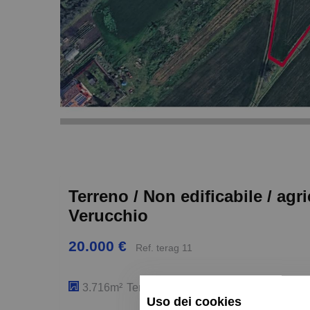
Terreno / Non edificabile / agr
Verucchio
20.000 €
Ref. terag 11
3.716m²
Terreno / Non edificabile / agricolo
Uso dei cookies