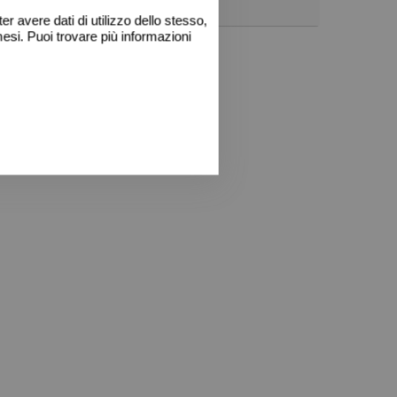
0543767965
r avere dati di utilizzo dello stesso,
esi. Puoi trovare più informazioni
Calcola il mutuo
Condividi questo immobile
WhatsApp
Facebook
Twitter
Print