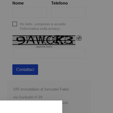
Nome
Telefono
Ho letto, compreso e accetto
l'informativa sulla privacy
captcha tools
Contattaci
SIR immobiliare di Servadei Fabio
via Garibaldi nº 29
Castrocaro Terme e Terra del Sole
Forlì-Cesena