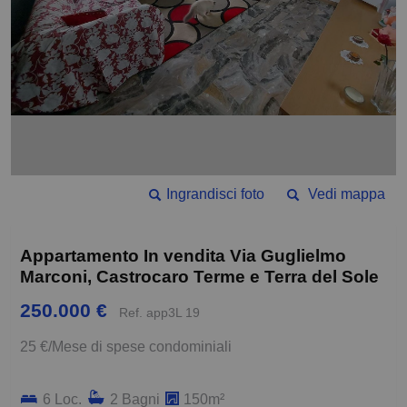
Ingrandisci foto
Vedi mappa
Appartamento In vendita Via Guglielmo
Marconi, Castrocaro Terme e Terra del Sole
250.000 €
Ref. app3L 19
25 €/Mese di spese condominiali
6 Loc.
2 Bagni
150m²